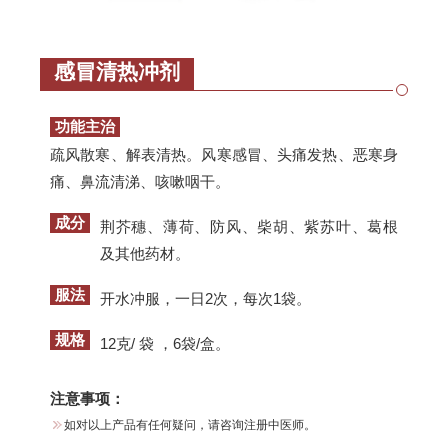
感冒清热冲剂
功能主治
疏风散寒、解表清热。风寒感冒、头痛发热、恶寒身
痛、鼻流清涕、咳嗽咽干。
成分
荆芥穗、薄荷、防风、柴胡、紫苏叶、葛根
及其他药材。
服法
开水冲服，一日2次，每次1袋。
规格
12克/ 袋 ，6袋/盒。
注意事项：
如对以上产品有任何疑问，请咨询注册中医师。