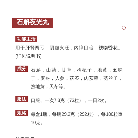
石斛夜光丸
功能主治
用于肝肾两亏，阴虚火旺，内障目暗，视物昏花。
(详见说明书)
成分
石斛，山药，甘草，枸杞子，地黄，五味
子，麦冬，人参，茯苓，肉苁蓉，菟丝子，
熟地黄，天冬等。
服法
口服。一次7.3克（73粒），一日2次。
规格
每盒1瓶，每瓶29.2克（292粒），每100粒重
10克。