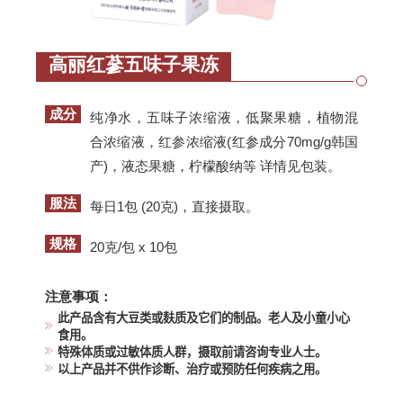
高丽红蔘五味子果冻
成分
纯净水，五味子浓缩液，低聚果糖，植物混
合浓缩液，红参浓缩液(红参成分70mg/g韩国
产)，液态果糖，柠檬酸纳等 详情见包装。
服法
每日1包 (20克)，直接摄取。
规格
20克/包 x 10包
注意事项：
此产品含有大豆类或麸质及它们的制品。老人及小童小心
食用。
特殊体质或过敏体质人群，摄取前请咨询专业人士。
以上产品并不供作诊断、治疗或预防任何疾病之用。