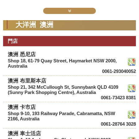
大洋洲 澳洲
門店
澳洲 悉尼店
Shop 18, 61-79 Quay Street, Haymarket NSW 2000,
Australia
0061-293040052
澳洲 布里斯本店
Shop 21, 342 McCullough St, Sunnybank QLD 4109
(Sunny Park Shopping Centre), Australia
0061-73423 8381
澳洲 卡市店
Shop 9-10, 193 Railway Parade, Cabramatta, NSW
2166, Australia
0061-28764 3028
澳洲 車士活店