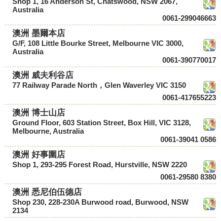
Shop 1, 16 Anderson St, Chatswood, NSW 2067,
Australia
0061-299046663
澳洲 墨爾本店
G/F, 108 Little Bourke Street, Melbourne VIC 3000,
Australia
0061-390770017
澳洲 威夫利谷店
77 Railway Parade North，Glen Waverley VIC 3150
0061-417655223
澳洲 博士山店
Ground Floor, 603 Station Street, Box Hill, VIC 3128,
Melbourne, Australia
0061-39041 0586
澳洲 好事圍店
Shop 1, 293-295 Forest Road, Hurstville, NSW 2220
0061-29580 8380
澳洲 悉尼伯伍德店
Shop 230, 228-230A Burwood road, Burwood, NSW
2134