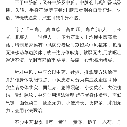
至于中脏腑，又分中脏及中腑。中脏会出现神昏或昏
愦、失语、半身不遂等症状;中腑患者则会口舌歪斜、失
语、神恍或迷蒙，严重可致半身不遂。
除了「三高」(高血糖、高血压、高血脂)人士，长
者、肥胖人士、过瘦人士、压力沉重人士均属中风高危一
族，特别是家族有中风病史者应时刻留意中风征兆，包括
无法移动单边肢体，或一边身体麻痹、软弱无力;无故呕吐
说话不清、笑时面部偏歪;头晕、头痛、心悸;视力模糊。
针对中风，中医会以中药、针灸、推拿等方法治疗，
并加强身体功能锻炼。中风患者可分为实症及虚症两种，
实症者身体壮实、面红赤、急躁易怒、小便黄赤、大便秘
结、舌红脉弦，中医会用泻法治理;虚症者身体虚弱、声低
气微、面色淡白、疲乏无力、小便清长、夜尿多、脉细无
力，会用补法医治。
不少中药材如川芎、黄连、黄芩、栀子、赤芍、丹