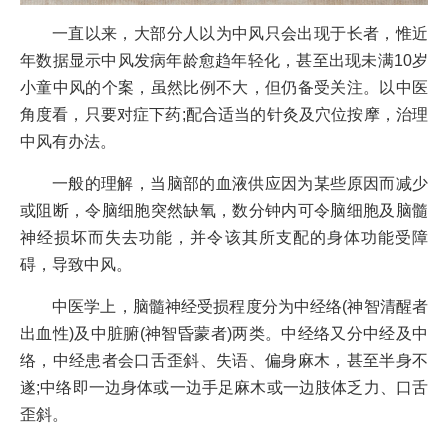
一直以来，大部分人以为中风只会出现于长者，惟近
年数据显示中风发病年龄愈趋年轻化，甚至出现未满10岁
小童中风的个案，虽然比例不大，但仍备受关注。以中医
角度看，只要对症下药;配合适当的针灸及穴位按摩，治理
中风有办法。
一般的理解，当脑部的血液供应因为某些原因而减少
或阻断，令脑细胞突然缺氧，数分钟内可令脑细胞及脑髓
神经损坏而失去功能，并令该其所支配的身体功能受障
碍，导致中风。
中医学上，脑髓神经受损程度分为中经络(神智清醒者
出血性)及中脏腑(神智昏蒙者)两类。中经络又分中经及中
络，中经患者会口舌歪斜、失语、偏身麻木，甚至半身不
遂;中络即一边身体或一边手足麻木或一边肢体乏力、口舌
歪斜。