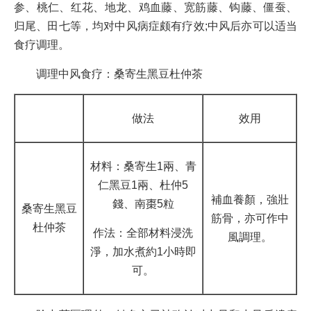
参、桃仁、红花、地龙、鸡血藤、宽筋藤、钩藤、僵蚕、
归尾、田七等，均对中风病症颇有疗效;中风后亦可以适当
食疗调理。
调理中风食疗：桑寄生黑豆杜仲茶
做法
效用
材料：桑寄生1兩、青
仁黑豆1兩、杜仲5
補血養顏，強壯
錢、南棗5粒
桑寄生黑豆
筋骨，亦可作中
杜仲茶
作法：全部材料浸洗
風調理。
淨，加水煮約1小時即
可。