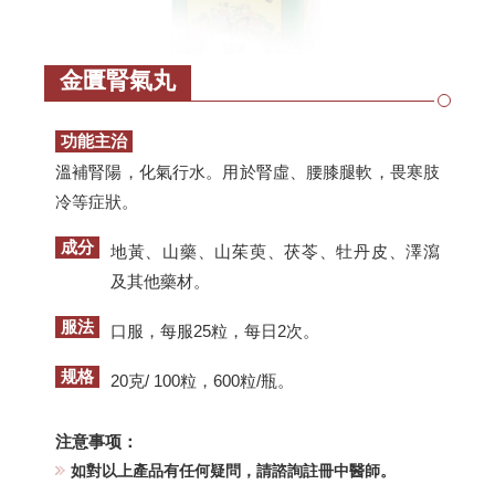
金匱腎氣丸
功能主治
溫補腎陽，化氣行水。用於腎虛、腰膝腿軟，畏寒肢
冷等症狀。
成分
地黃、山藥、山茱萸、茯苓、牡丹皮、澤瀉
及其他藥材。
服法
口服，每服25粒，每日2次。
规格
20克/ 100粒，600粒/瓶。
注意事项：
如對以上產品有任何疑問，請諮詢註冊中醫師。