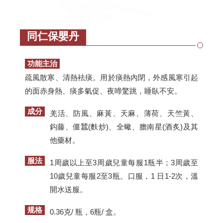
同仁保嬰丹
功能主治
疏風散寒、清熱袪痰。用於痰熱內閉，外感風寒引起
的面赤身熱、痰多氣促、夜啼驚跳，睡臥不安。
成分
羌活、防風、麻黃、天麻、薄荷、天竺黃、
鈎藤、僵蠶(麩炒)、全蠍、膽南星(酒炙)及其
他藥材。
服法
1周歲以上至3周歲兒童每服1瓶半；3周歲至
10歲兒童每服2至3瓶。口服，1 日1-2次，溫
開水送服。
规格
0.36克/ 瓶，6瓶/ 盒。