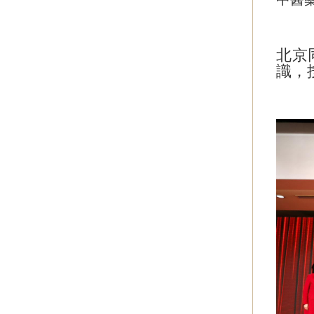
北京
識，