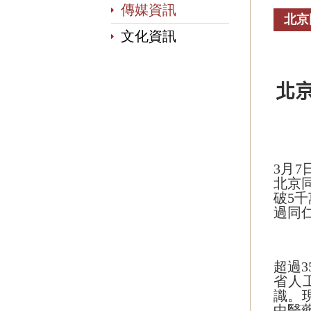
傳媒資訊
北京
文化資訊
北
3月
北京
破5
過同
超過
省人
識。
中醫