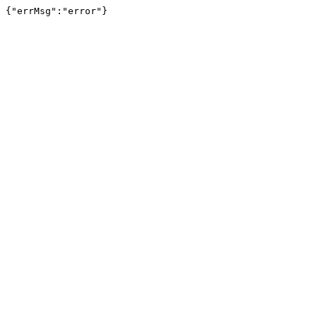
{"errMsg":"error"}